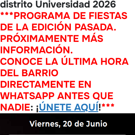
distrito Universidad 2026
***PROGRAMA DE FIESTAS
DE LA EDICIÓN PASADA.
PRÓXIMAMENTE MÁS
INFORMACIÓN.
CONOCE LA ÚLTIMA HORA
DEL BARRIO
DIRECTAMENTE EN
WHATSAPP ANTES QUE
NADIE
: ¡
ÚNETE AQUÍ
!
***