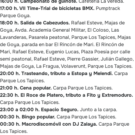
16:00 h. Campeonato de guiñote.
Cafetería La Vereda.
17:00 h. VII Time-Trial de bicicletas BMX.
Pumptrack
Parque Goya.
18:00 h. Salida de Cabezudos.
Rafael Esteve, Majas de
Goya, Avda. Academia General Militar, El Coloso, Las
Lavanderas, Pasarela peatonal, Parque Los Tapices, Majas
de Goya, parada en bar El Rincón de Mari. El Rincón de
Mari, Rafael Esteve, Eugenio Lucas, Plaza Poesía por calle
semi peatonal, Rafael Esteve, Pierre Gassier, Julián Gallego,
Majas de Goya, La Fragua, Volaverunt, Parque Los Tapices.
20:00 h. Trasteando, tributo a Estopa y Melendi.
Carpa
Parque Los Tapices.
21:00 h. Cena popular.
Carpa Parque Los Tapices.
22:30 h. El Roce de Platero, tributo a Fito y Extremoduro.
Carpa Parque Los Tapices.
23:00 a 02:00 h. Espacio Seguro.
Junto a la carpa.
00:30 h. Bingo popular.
Carpa Parque Los Tapices.
00:30 h. Macrodiscomóvil con DJ Zalaya.
Carpa Parque
Los Tapices.