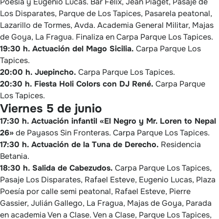
Poesía y Eugenio Lucas. Bar Félix, Jean Piaget, Pasaje de
Los Disparates, Parque de Los Tapices, Pasarela peatonal,
Lazarillo de Tormes, Avda. Academia General Militar, Majas
de Goya, La Fragua. Finaliza en Carpa Parque Los Tapices.
19:30 h. Actuación del Mago Sicilia.
Carpa Parque Los
Tapices.
20:00 h. Juepincho.
Carpa Parque Los Tapices.
20:30 h. Fiesta Holi Colors con DJ René.
Carpa Parque
Los Tapices.
Viernes 5 de junio
17:30 h. Actuación infantil «El Negro y Mr. Loren to Nepal
26»
de Payasos Sin Fronteras. Carpa Parque Los Tapices.
17:30 h. Actuación de la Tuna de Derecho.
Residencia
Betania.
18:30 h. Salida de Cabezudos.
Carpa Parque Los Tapices,
Pasaje Los Disparates, Rafael Esteve, Eugenio Lucas, Plaza
Poesía por calle semi peatonal, Rafael Esteve, Pierre
Gassier, Julián Gallego, La Fragua, Majas de Goya, Parada
en academia Ven a Clase. Ven a Clase, Parque Los Tapices,