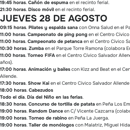
19:45 horas
.
Cañón de espuma
en el recinto ferial.
21:30 horas
.
Disco móvil
en el recinto ferial.
JUEVES 28 DE AGOSTO
09:15 horas
.
Pilates y espalda sana
con Onna Salud en el P
11:00 horas
.
Campeonato de ping pong
en el Centro Cívico
11:00 horas
.
Campeonato de petanca
en el Centro Cívico S
10:30 horas
.
Zumba
en el Parque Torre Ramona (colabora E
11:00 horas
.
Torneo FIFA
en el Centro Cívico Salvador Alle
años).
17:00 horas
.
Animación y bailes
con Kizz and Beat en el Ce
Allende.
17:30 horas
.
Show Kai
en el Centro Cívico Salvador Allende
18:00 horas
.
Cabezudos
Todo el día
.
Día del Niño en las ferias
.
18:30 horas
.
Concurso de tortilla de patata
en Peña Los Em
19:00 horas
.
Random Dance
en C/ Vicente Cazcarra (colab
19:00 horas
.
Torneo de rabino
en Peña La Juerga.
19:00 horas
.
Taller de monólogos
con Malatriz, Miguel Hid