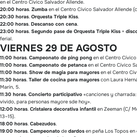
en el Centro Cívico Salvador Allende.
20:00 horas
.
Zumba
en el Centro Cívico Salvador Allende (c
20:30 horas
.
Orquesta Triple Kiss
.
22:00 horas
.
Descanso con cena
.
23:00 horas
.
Segundo pase de Orquesta Triple Kiss
+
disc
ferial.
VIERNES 29 DE AGOSTO
11:00 horas
.
Campeonato de ping pong
en el Centro Cívico
11:00 horas
.
Campeonato de petanca
en el Centro Cívico S
11:00 horas
.
Show de magia para mayores
en el Centro Cív
11:30 horas
.
Taller de cocina para mayores
con Laura Hern
Marín, 5.
11
:
30 horas
.
Concierto participativo
«canciones y charrada:
vivido, para personas mayore sde hoy».
12:00 horas
.
Cristalera decorativa infantil
en Zeeman (C/ Mo
13–15).
18
:
00 horas
.
Cabezudos
.
19
:
00 horas
.
Campeonato
de
dardos
en peña Los Topos en c