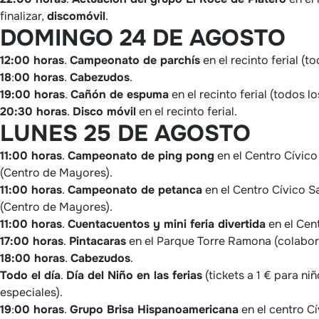
finalizar,
discomóvil
.
DOMINGO 24 DE AGOSTO
12:00 horas
.
Campeonato de parchís
en el recinto ferial (t
18
:
00 horas
.
Cabezudos
.
19:00 horas
.
Cañón de espuma
en el recinto ferial (todos lo
20:30 horas
.
Disco móvil
en el recinto ferial.
LUNES 25 DE AGOSTO
11:00 horas
.
Campeonato de ping pong
en el Centro Cívico
(Centro de Mayores).
11:00 horas
.
Campeonato de petanca
en el Centro Cívico S
(Centro de Mayores).
11:00 horas
.
Cuentacuentos y mini feria divertida
en el Cent
17:00 horas
.
Pintacaras
en el Parque Torre Ramona (colabo
18:00 horas
.
Cabezudos
.
Todo el día
.
Día del Niño en las ferias
(tickets a 1 € para n
especiales).
19
:
00 horas
.
Grupo Brisa Hispanoamericana
en el centro C