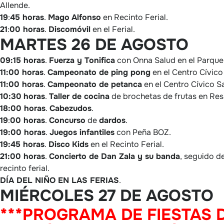
Allende.
19
:
45 horas
.
Mago
Alfonso
en Recinto Ferial.
21
:
00 horas
.
Discomóvil
en el Ferial.
MARTES 26 DE AGOSTO
09:15 horas
.
Fuerza y Tonifica
con Onna Salud en el Parque
11:00 horas
.
Campeonato de ping pong
en el Centro Cívico
11:00 horas
.
Campeonato de petanca
en el Centro Cívico S
10:30
horas
.
Taller de cocina
de brochetas de frutas en Res
18:00 horas
.
Cabezudos
.
19
:
00 horas
.
Concurso
de
dardos
.
19:00 horas
.
Juegos infantiles
con Peña BOZ.
19:45 horas
.
Disco
Kids
en el Recinto Ferial.
21:00 horas
.
Concierto de Dan Zala y su banda
, seguido d
recinto ferial.
DÍA DEL NIÑO EN LAS FERIAS
.
MIÉRCOLES 27 DE AGOSTO
***PROGRAMA DE FIESTAS 