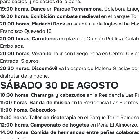
para socios y no socios de la peña.
19
:
00 horas
.
Dance
en
Parque
Torreramona
. Colabora Enjo
19
:
00 horas
.
Exhibición combate
medieval
en el parque To
20
:
00 horas
.
Mariachi
Rock
en academia de Inglés «The Mas
Francisco Quevedo 16.
20
:
00 horas
.
Carretones
en plaza de Opinión Pública. Cola
Embolaos.
20
:
00 horas
.
Veranito
Tour con Diego Peña en Centro Cívico
Entrada: 5 euros.
20
:
30 horas
.
Discomóvil
«a la espera de Malena Gracia» co
disfrutar de la noche.
SÁBADO 30 DE AGOSTO
10:30 horas
.
Charanga y cabezudos
en la Residencia Las F
11:00 horas
.
Banda de música
en la Residencia Las Fuentes
11:00 horas
.
Cabezudos
.
11:30 horas
.
Taller de risoterapia
en el Parque Torre Ramona 
12:00 horas
.
Campeonato de hoyetes
en Peña El Almuerzo.
14:00 horas
.
Comida de hermandad entre peñas colabora