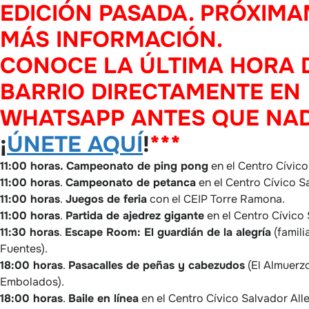
EDICIÓN PASADA. PRÓXIM
MÁS INFORMACIÓN.
CONOCE LA ÚLTIMA HORA 
BARRIO DIRECTAMENTE EN
WHATSAPP ANTES QUE NAD
¡
ÚNETE AQUÍ
!
***
11:00 horas.
Campeonato de ping pong
en el Centro Cívico
11:00 horas
.
Campeonato de petanca
en el Centro Cívico S
11:00 horas
.
Juegos de feria
con el CEIP Torre Ramona.
11:00 horas
.
Partida de ajedrez gigante
en el Centro Cívico 
11:30 horas
.
Escape Room: El guardián de la alegría
(famili
Fuentes).
18:00 horas
.
Pasacalles de peñas y cabezudos
(El Almuerzo
Embolados).
18:00 horas
.
Baile en línea
en el Centro Cívico Salvador All