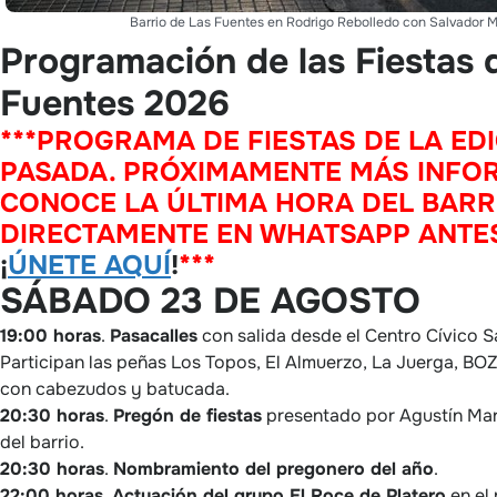
Barrio de Las Fuentes en Rodrigo Rebolledo con Salvador M
Programación de las Fiestas 
Fuentes 2026
***PROGRAMA DE FIESTAS DE LA ED
PASADA. PRÓXIMAMENTE MÁS INFO
CONOCE LA ÚLTIMA HORA DEL BARR
DIRECTAMENTE EN WHATSAPP ANTE
¡
ÚNETE AQUÍ
!
***
SÁBADO 23 DE AGOSTO
19:00 horas
.
Pasacalles
con salida desde el Centro Cívico S
Participan las peñas Los Topos, El Almuerzo, La Juerga, BO
con cabezudos y batucada.
20:30 horas
.
Pregón de fiestas
presentado por Agustín Mar
del barrio.
20:30 horas
.
Nombramiento del pregonero del año
.
22:00 horas
.
Actuación del grupo El Roce de Platero
en el 