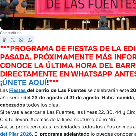
Compartir en
***PROGRAMA DE FIESTAS DE LA ED
PASADA. PRÓXIMAMENTE MÁS INFO
CONOCE LA ÚLTIMA HORA DEL BARR
DIRECTAMENTE EN WHATSAPP ANTE
¡
ÚNETE AQUÍ
!
***
Las
Fiestas
del barrio de Las Fuentes
se celebrarán este
2
año serán
del 23 de agosto al 31 de agosto
. Habrá
comida
cabezudos
todos los días .
Si te vas a acercar a Las Fuentes, las líneas 22, 30, 44 y Circ
Ci4 te llevan. Además de la línea nocturno búho N5.
Así, se producen estas festividades todos los años un mes 
del Pilar 2026
. El
programa
adelantado
lo puedes conocer