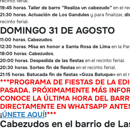
recinto ferial.
19:45 horas
.
Taller de barro “Realiza un cabezudo”
en el rec
21:30 horas
.
Actuación de Los Gandules
y para finalizar,
di
recinto ferial.
DOMINGO 31 DE AGOSTO
11:00 horas
.
Cabezudos
.
12:30 horas
.
Misa en honor a Santa Rosa de Lima
en la Par
18:00 horas
.
Cabezudos
.
20:00 horas
.
Despedida de las fiestas
en el recinto ferial.
20:30 horas
.
Sorteo fin de fiestas
en el recinto ferial.
21:15 horas
.
Batucada fin de fiestas «Goza Batuque»
en el r
***PROGRAMA DE FIESTAS DE LA ED
PASADA. PRÓXIMAMENTE MÁS INFO
CONOCE LA ÚLTIMA HORA DEL BARR
DIRECTAMENTE EN WHATSAPP ANTE
¡
ÚNETE AQUÍ
!
***
Cabezudos en el barrio de La