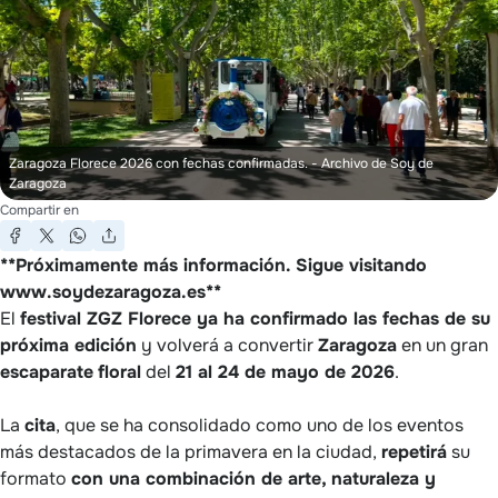
Zaragoza Florece 2026 con fechas confirmadas.
- Archivo de Soy de
Zaragoza
Compartir en
**Próximamente más información. Sigue visitando
www.soydezaragoza.es**
El
festival ZGZ Florece ya ha confirmado las fechas de su
próxima edición
y volverá a convertir
Zaragoza
en un gran
escaparate
floral
del
21 al 24 de mayo de 2026
.
La
cita
, que se ha consolidado como uno de los eventos
más destacados de la primavera en la ciudad,
repetirá
su
formato
con una combinación de arte, naturaleza y