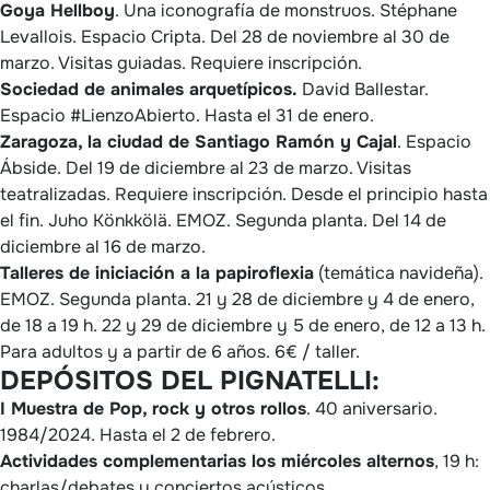
Goya Hellboy
. Una iconografía de monstruos. Stéphane
Levallois. Espacio Cripta. Del 28 de noviembre al 30 de
marzo. Visitas guiadas. Requiere inscripción.
Sociedad de animales arquetípicos.
David Ballestar.
Espacio #LienzoAbierto. Hasta el 31 de enero.
Zaragoza, la ciudad de Santiago Ramón y Cajal
. Espacio
Ábside. Del 19 de diciembre al 23 de marzo. Visitas
teatralizadas. Requiere inscripción. Desde el principio hasta
el fin. Juho Könkkölä. EMOZ. Segunda planta. Del 14 de
diciembre al 16 de marzo.
Talleres de iniciación a la papiroflexia
(temática navideña).
EMOZ. Segunda planta. 21 y 28 de diciembre y 4 de enero,
de 18 a 19 h. 22 y 29 de diciembre y 5 de enero, de 12 a 13 h.
Para adultos y a partir de 6 años. 6€ / taller.
DEPÓSITOS DEL PIGNATELLI:
I Muestra de Pop, rock y otros rollos
. 40 aniversario.
1984/2024. Hasta el 2 de febrero.
Actividades complementarias los miércoles alternos
, 19 h:
charlas/debates y conciertos acústicos.