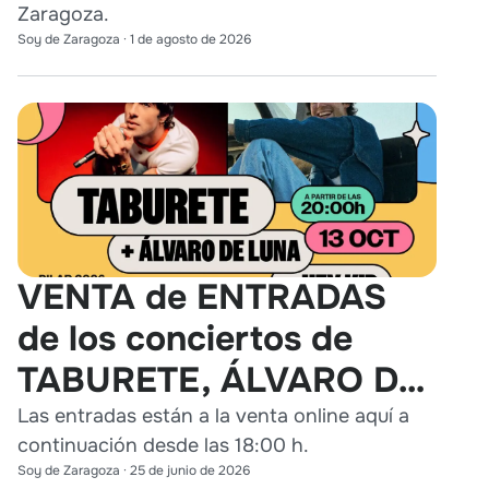
Zaragoza.
Soy de Zaragoza
·
1 de agosto de 2026
VENTA de ENTRADAS
de los conciertos de
TABURETE, ÁLVARO DE
LUNA y HEY KID en
Las entradas están a la venta online aquí a
continuación desde las 18:00 h.
Zaragoza
Soy de Zaragoza
·
25 de junio de 2026