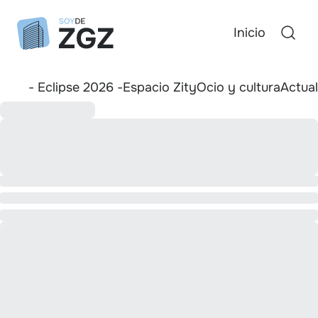
Inicio
- Eclipse 2026 -
Espacio Zity
Ocio y cultura
Actua