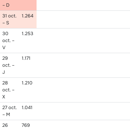
– D
31 oct.
1.264
– S
30
1.253
oct. –
V
29
1.171
oct. –
J
28
1.210
oct. –
X
27 oct.
1.041
– M
26
769