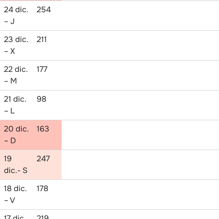
24 dic.
254
– J
23 dic.
211
– X
22 dic.
177
– M
21 dic.
98
– L
20 dic.
163
– D
19
247
dic.- S
18 dic.
178
– V
17 dic.
219