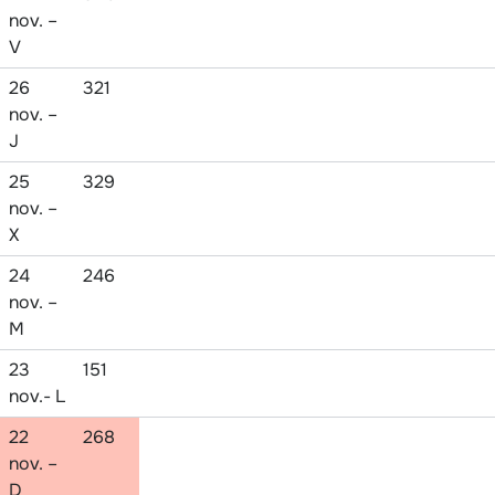
nov. –
V
26
321
nov. –
J
25
329
nov. –
X
24
246
nov. –
M
23
151
nov.- L
22
268
nov. –
D