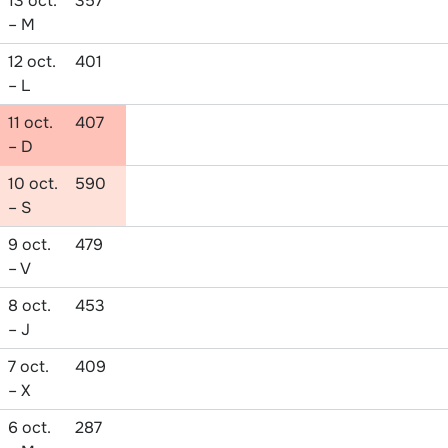
13 oct.
357
– M
12 oct.
401
– L
11 oct.
407
– D
10 oct.
590
– S
9 oct.
479
– V
8 oct.
453
– J
7 oct.
409
– X
6 oct.
287