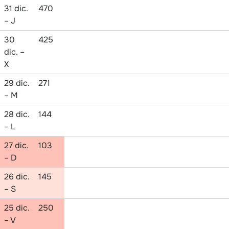
31 dic.
470
– J
30
425
dic. –
X
29 dic.
271
– M
28 dic.
144
– L
27 dic.
103
– D
26 dic.
145
– S
25 dic.
250
– V