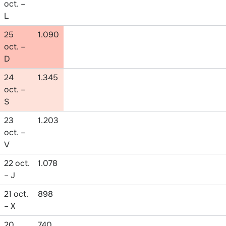
oct. –
L
25
1.090
oct. –
D
24
1.345
oct. –
S
23
1.203
oct. –
V
22 oct.
1.078
– J
21 oct.
898
– X
20
740