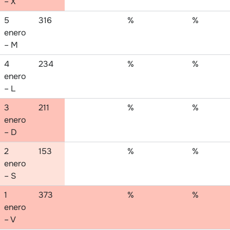
– X
5
316
%
%
enero
– M
4
234
%
%
enero
– L
3
211
%
%
enero
– D
2
153
%
%
enero
– S
1
373
%
%
enero
– V