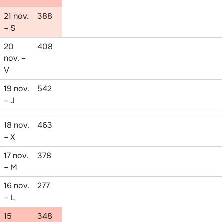
21 nov.
388
– S
20
408
nov. –
V
19 nov.
542
– J
18 nov.
463
– X
17 nov.
378
– M
16 nov.
277
– L
15
348