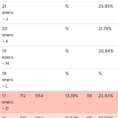
21
%
23,93%
enero
– J
20
%
21,79%
enero
– X
19
%
20,94%
enero
– M
18
%
%
enero
– L
17
712
554
13,19%
56
23,93%
enero
– D