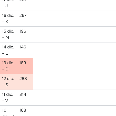
– J
16 dic.
267
– X
15 dic.
196
– M
14 dic.
146
– L
13 dic.
189
– D
12 dic.
288
– S
11 dic.
314
– V
10
188