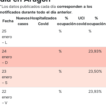
*Los datos publicados cada día
corresponden a los
notificados durante todo el día anterior
.
Nuevos
Hospitalizados
%
UCI
%
Fecha
casos
Covid
ocupación
covid
ocupación
25
%
%
enero
– L
24
%
23,93%
enero
– D
23
%
23,50%
enero
– S
22
%
23,93%
enero
– V