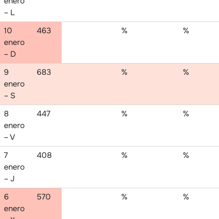
enero
– L
10
463
%
%
enero
– D
9
683
%
%
enero
– S
8
447
%
%
enero
– V
7
408
%
%
enero
– J
6
570
%
%
enero