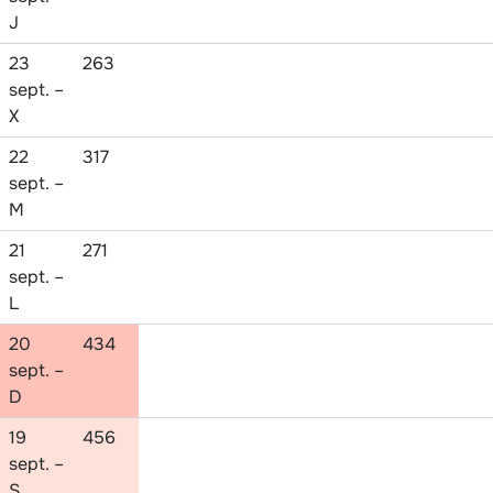
J
23
263
sept. –
X
22
317
sept. –
M
21
271
sept. –
L
20
434
sept. –
D
19
456
sept. –
S