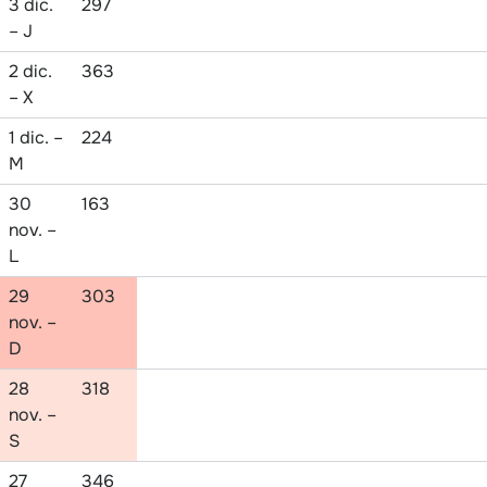
3 dic.
297
– J
2 dic.
363
– X
1 dic. –
224
M
30
163
nov. –
L
29
303
nov. –
D
28
318
nov. –
S
27
346