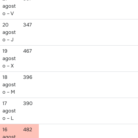
agost
o – V
20
347
agost
o – J
19
467
agost
o – X
18
396
agost
o – M
17
390
agost
o – L
16
482
agost