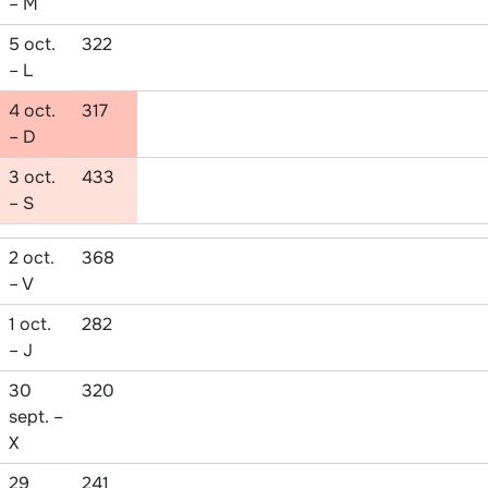
– M
5 oct.
322
– L
4 oct.
317
– D
3 oct.
433
– S
2 oct.
368
– V
1 oct.
282
– J
30
320
sept. –
X
29
241