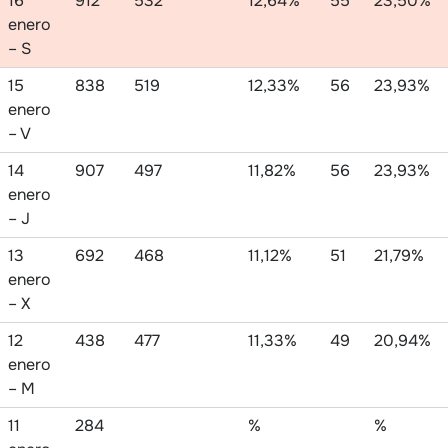
16
912
532
12,64%
55
23,50%
enero
– S
15
838
519
12,33%
56
23,93%
enero
– V
14
907
497
11,82%
56
23,93%
enero
– J
13
692
468
11,12%
51
21,79%
enero
– X
12
438
477
11,33%
49
20,94%
enero
– M
11
284
%
%