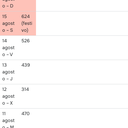
o – D
15
624
agost
(festi
o – S
vo)
14
526
agost
o – V
13
439
agost
o – J
12
314
agost
o – X
11
470
agost
o – M