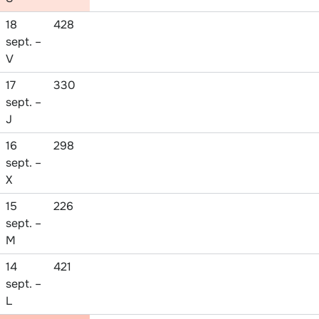
18
428
sept. –
V
17
330
sept. –
J
16
298
sept. –
X
15
226
sept. –
M
14
421
sept. –
L