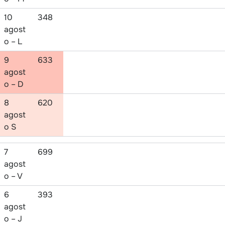
10
348
agost
o – L
9
633
agost
o – D
8
620
agost
o S
7
699
agost
o – V
6
393
agost
o – J