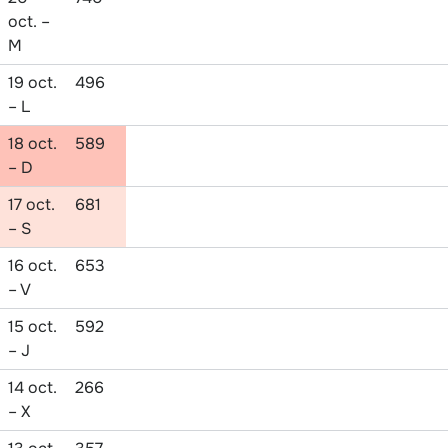
oct. –
M
19 oct.
496
– L
18 oct.
589
– D
17 oct.
681
– S
16 oct.
653
– V
15 oct.
592
– J
14 oct.
266
– X