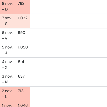
8 nov.
763
– D
7 nov.
1.032
– S
6 nov.
990
– V
5 nov.
1.050
– J
4 nov.
814
– X
3 nov.
637
– M
2 nov.
713
– L
1 nov.
1.046