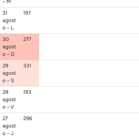
– M
31
197
agost
o – L
30
277
agost
o – D
29
331
agost
o – S
28
193
agost
o – V
27
296
agost
o – J