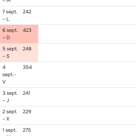
– M
7 sept.
242
– L
6 sept.
423
– D
5 sept.
248
– S
4
354
sept.-
V
3 sept.
241
– J
2 sept.
229
– X
1 sept.
275