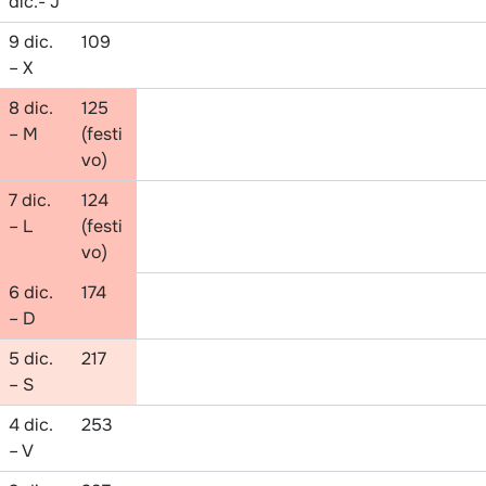
dic.- J
9 dic.
109
– X
8 dic.
125
– M
(festi
vo)
7 dic.
124
– L
(festi
vo)
6 dic.
174
– D
5 dic.
217
– S
4 dic.
253
– V