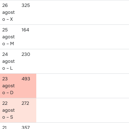
26
325
agost
o – X
25
164
agost
o – M
24
230
agost
o – L
23
493
agost
o – D
22
272
agost
o – S
21
357