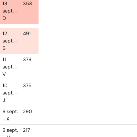
13
353
sept. –
D
12
491
sept. –
S
11
379
sept. –
V
10
375
sept. –
J
9 sept.
290
– X
8 sept.
217