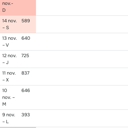
nov.-
D
14 nov.
589
– S
13 nov.
640
– V
12 nov.
725
– J
11 nov.
837
– X
10
646
nov. –
M
9 nov.
393
– L