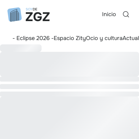
Inicio
- Eclipse 2026 -
Espacio Zity
Ocio y cultura
Actua