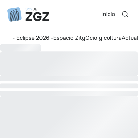
Inicio
- Eclipse 2026 -
Espacio Zity
Ocio y cultura
Actua