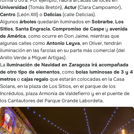
forma u otra. Por ejemplo, habrá arcadas de luces en
Universidad
(Tomás Bretón),
Actur
(Clara Campoamor),
Centro
(León XIII) o
Delicias
(calle Delicias).
Algunos
árboles
quedarán iluminados en
Sobrarbe
,
Los
Sitios
,
Santa
Engracia
,
Compromiso de Caspe
y
avenida
de América
, como ocurre en Don Jaime, mientras que
algunas calles como
Antonio
Leyva
, en Oliver, tendrán
iluminación en las farolas en su parte más comercial (del
Anillo Verde a Miguel Artigas).
La
iluminación de Navidad en Zaragoza irá acompañada
de otro tipo de elementos
, como
bolas luminosas de 3 y 4
metros
o
cajas
regalo
que estarán colocadas en la Casa
Solans, en la plaza de Los Sitios, en el parque de los
Incrédulos, plaza Armonía de Valdefierro y en el puente de
los Cantautores del Parque Grande Labordeta.