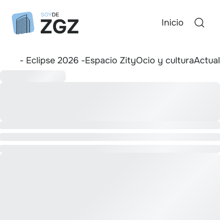
Inicio
- Eclipse 2026 -
Espacio Zity
Ocio y cultura
Actua