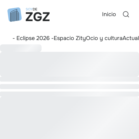
Inicio
- Eclipse 2026 -
Espacio Zity
Ocio y cultura
Actua