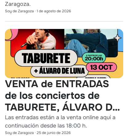
Zaragoza.
Soy de Zaragoza
·
1 de agosto de 2026
VENTA de ENTRADAS
de los conciertos de
TABURETE, ÁLVARO DE
LUNA y HEY KID en
Las entradas están a la venta online aquí a
continuación desde las 18:00 h.
Zaragoza
Soy de Zaragoza
·
25 de junio de 2026