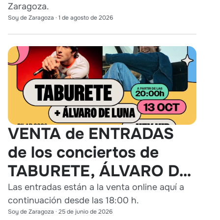
Zaragoza.
Soy de Zaragoza
·
1 de agosto de 2026
VENTA de ENTRADAS
de los conciertos de
TABURETE, ÁLVARO DE
LUNA y HEY KID en
Las entradas están a la venta online aquí a
continuación desde las 18:00 h.
Zaragoza
Soy de Zaragoza
·
25 de junio de 2026