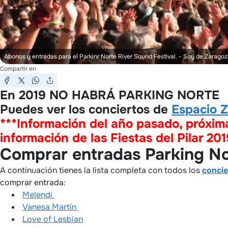
Abonos y entradas para el Parkinr Norte River Sound Festival.
- Soy de Zaragoz
Compartir en
En 2019 NO HABRÁ PARKING NORTE
Puedes ver los conciertos de
Espacio Z
***Información del año pasado, próxim
información de las Fiestas del Pilar 201
Comprar entradas Parking N
A continuación tienes la lista completa con todos los
concie
comprar entrada:
Melendi
Vanesa Martín
Love of Lesbian