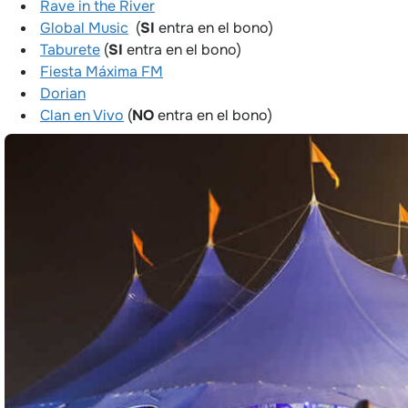
Rave in the River
Global Music
(
SI
entra en el bono)
Taburete
(
SI
entra en el bono)
Fiesta Máxima FM
Dorian
Clan en Vivo
(
NO
entra en el bono)