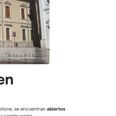
en
stione, se encuentran
abiertos
 a continuación.