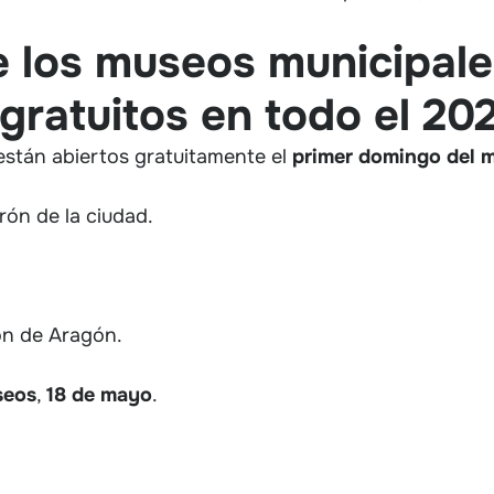
e los museos municipal
gratuitos en todo el 20
 están abiertos gratuitamente el
primer domingo del 
trón de la ciudad.
ón de Aragón.
seos
,
18
de
mayo
.