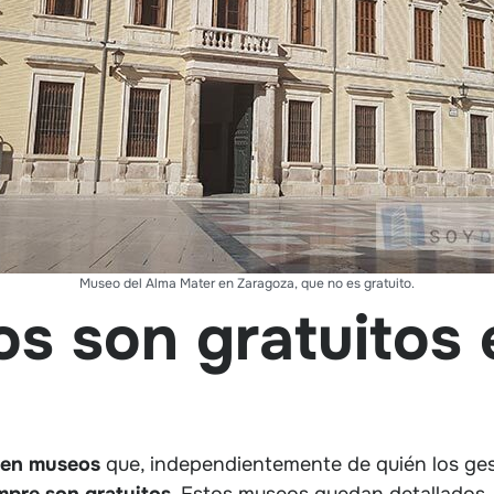
Museo del Alma Mater en Zaragoza, que no es gratuito.
s son gratuitos 
ten museos
que, independientemente de quién los ge
mpre son gratuitos
. Estos museos quedan detallados,