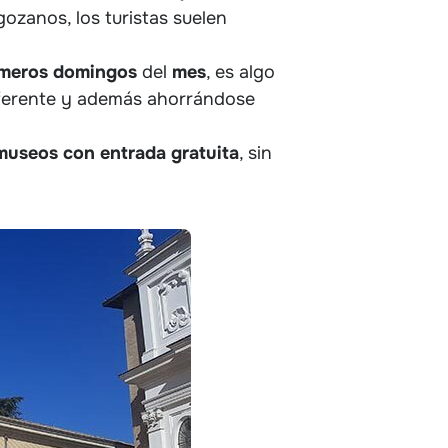
zanos, los turistas suelen
imeros
domingos
del
mes
, es algo
iferente y además ahorrándose
museos con entrada gratuita
, sin