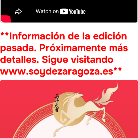
**Información de la edición
pasada. Próximamente más
detalles. Sigue visitando
www.soydezaragoza.es**