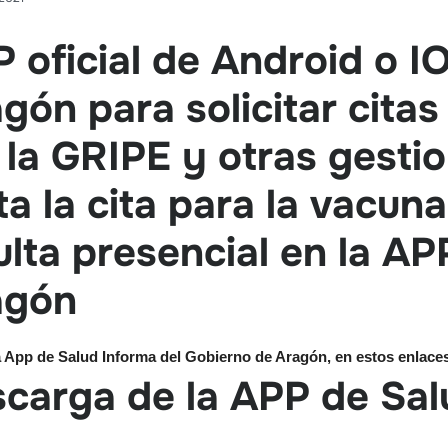
P oficial de Android o I
gón para solicitar citas
la GRIPE y otras gestio
a la cita para la vacuna
lta presencial en la AP
agón
a
App de Salud Informa
del Gobierno de Aragón, en estos enlace
scarga de la APP de Sal