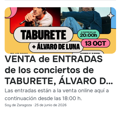
VENTA de ENTRADAS
de los conciertos de
TABURETE, ÁLVARO DE
LUNA y HEY KID en
Las entradas están a la venta online aquí a
continuación desde las 18:00 h.
Zaragoza
Soy de Zaragoza
·
25 de junio de 2026