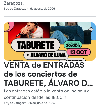
Zaragoza.
Soy de Zaragoza
·
1 de agosto de 2026
VENTA de ENTRADAS
de los conciertos de
TABURETE, ÁLVARO DE
LUNA y HEY KID en
Las entradas están a la venta online aquí a
continuación desde las 18:00 h.
Zaragoza
Soy de Zaragoza
·
25 de junio de 2026