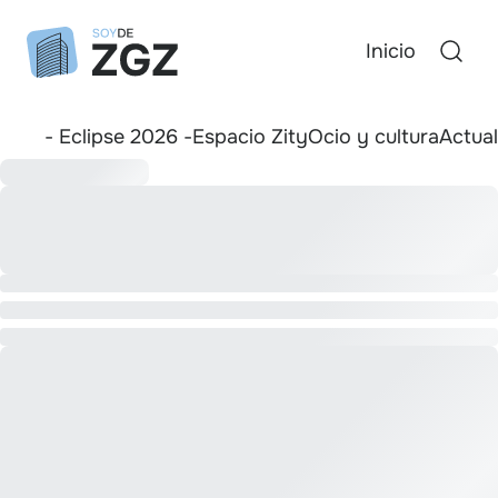
Inicio
- Eclipse 2026 -
Espacio Zity
Ocio y cultura
Actua