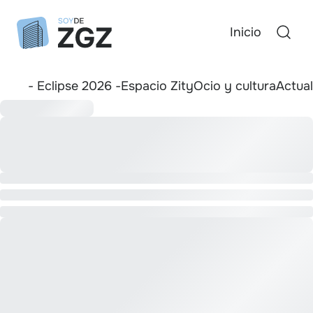
Inicio
- Eclipse 2026 -
Espacio Zity
Ocio y cultura
Actua