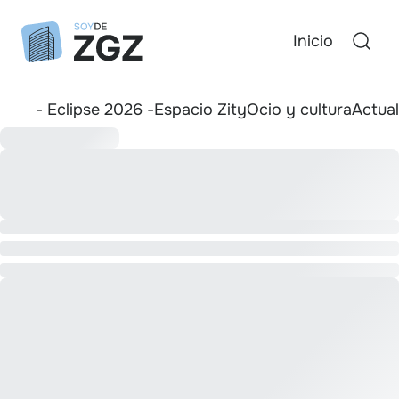
Inicio
- Eclipse 2026 -
Espacio Zity
Ocio y cultura
Actua