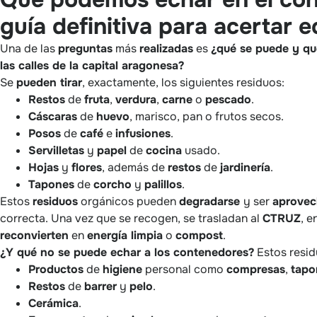
guía definitiva para acertar 
Una de las
preguntas
más
realizadas
es
¿qué se puede y qu
las calles de la capital aragonesa?
Se
pueden tirar
, exactamente, los siguientes residuos:
Restos
de
fruta
,
verdura
,
carne
o
pescado
.
Cáscaras
de
huevo
, marisco, pan o frutos secos.
Posos
de
café
e
infusiones
.
Servilletas
y
papel
de
cocina
usado.
Hojas
y
flores
, además de
restos
de
jardinería
.
Tapones
de
corcho
y
palillos
.
Estos
residuos
orgánicos pueden
degradarse
y ser
aprove
correcta. Una vez que se recogen, se trasladan al
CTRUZ
, e
reconvierten
en
energía limpia
o
compost
.
¿Y qué no se puede echar a los contenedores?
Estos resid
Productos
de
higiene
personal como
compresas
,
tapo
Restos
de
barrer
y
pelo
.
Cerámica
.