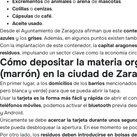
Excrementos
de
animales
o
arena
de
mascotas
.
Colillas
o
cenizas
.
Cápsulas
de
café
.
Aceite
usado
.
Desde el Ayuntamiento de Zaragoza afirman que este
conte
azules
y los
grises
. Además, en algunos puntos existen tamb
Con la implantación de este contenedor, la
capital aragones
residuos
, impulsando un sector clave como la economía circu
Cómo depositar la materia or
(marrón) en la ciudad de Zar
En primer lugar, a los
domicilios
de los
barrios
mencionados 
pero blanca y verde) para que se pueda abrir la tapa.
Usar la
tarjeta es la forma más fácil y rápida
de abrir el con
teléfonos
móviles
, podemos activar el
bluetooth
previa des
y Android.
Únicamente se debe
acercar la tarjeta durante unos segund
este pueda desbloquear la apertura. En ese momento se podr
Por otro lado, los
residuos deben introducirse en bolsas d