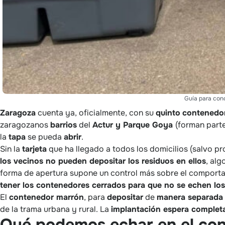
Guía para con
Zaragoza
cuenta ya, oficialmente, con su
quinto
contenedo
zaragozanos
barrios
del
Actur y Parque Goya
(forman parte
la
tapa
se pueda
abrir
.
Sin la
tarjeta
que ha llegado a todos los domicilios (salvo pr
los vecinos no pueden depositar los residuos en ellos
, alg
forma de apertura supone un control más sobre el comporta
tener los contenedores cerrados para que no se echen los
El
contenedor marrón
, para
depositar
de
manera separada
de la trama urbana y rural. La
implantación espera completa
Qué podemos echar en el con