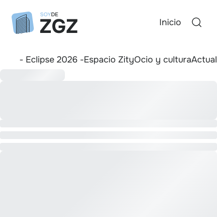
Inicio
- Eclipse 2026 -
Espacio Zity
Ocio y cultura
Actua