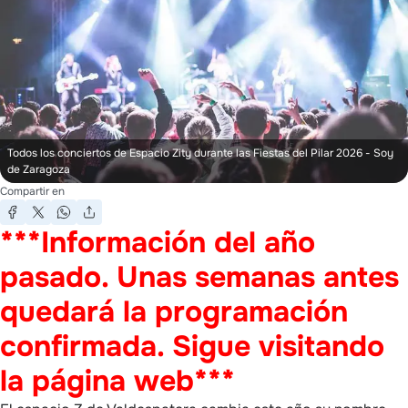
Todos los conciertos de Espacio Zity durante las Fiestas del Pilar 2026
- Soy
de Zaragoza
Compartir en
***Información del año
pasado. Unas semanas antes
quedará la programación
confirmada. Sigue visitando
la página web***