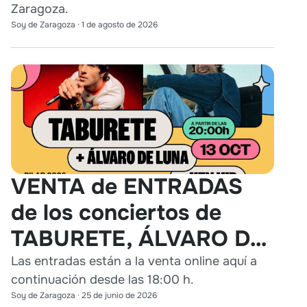
Zaragoza.
Soy de Zaragoza
·
1 de agosto de 2026
VENTA de ENTRADAS
de los conciertos de
TABURETE, ÁLVARO DE
LUNA y HEY KID en
Las entradas están a la venta online aquí a
continuación desde las 18:00 h.
Zaragoza
Soy de Zaragoza
·
25 de junio de 2026