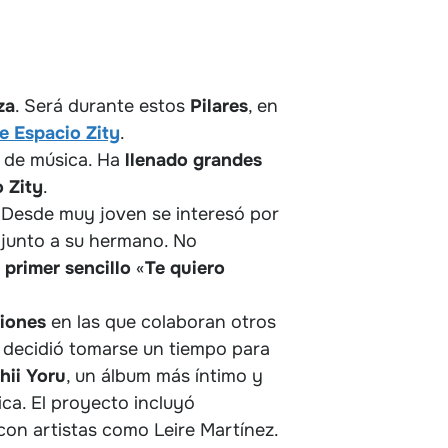
za
. Será durante estos
Pilares
, en
e Espacio Zity
.
s de música. Ha
llenado
grandes
o
Zity
.
. Desde muy joven se interesó por
 junto a su hermano. No
u
primer
sencillo
«
Te
quiero
.
iones
en las que colaboran otros
ko decidió tomarse un tiempo para
hii Yoru
, un álbum más íntimo y
ca. El proyecto incluyó
on artistas como Leire Martínez.