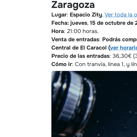
Zaragoza
Lugar
:
Espacio Zity
.
Ver toda la 
Fecha:
jueves
,
15 de octubre de 
Hora
: 21:00 horas.
Venta de entradas
:
Podrás compra
Central de El Caracol (
ver horari
Precio
de las entradas
: 36,30€ (
Cómo ir
: Con tranvía, línea 1, y 