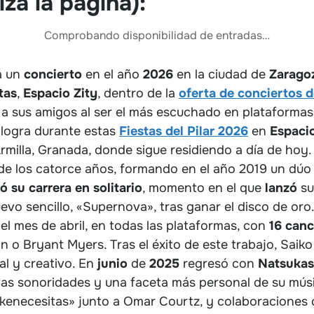
iza la página):
Comprobando disponibilidad de entradas…
á un
concierto
en el año
2026
en la ciudad de
Zarago
tas
,
Espacio Zity
, dentro de la
oferta de conciertos d
a sus amigos al ser el más escuchado en plataforma
 logra durante estas
Fiestas del Pilar 2026
en
Espaci
rmilla, Granada, donde sigue residiendo a día de hoy
de los catorce años, formando en el año 2019 un dúo
 su carrera en solitario
, momento en el que
lanzó
s
evo sencillo, «Supernova», tras ganar el disco de oro
 el mes de abril, en todas las plataformas, con
16 canc
in o Bryant Myers. Tras el éxito de este trabajo, Sai
al y creativo. En
junio
de
2025
regresó con
Natsukas
as sonoridades y una faceta más personal de su músi
kenecesitas» junto a Omar Courtz, y colaboraciones c