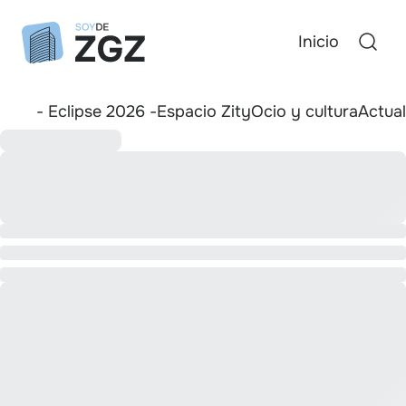
Inicio
- Eclipse 2026 -
Espacio Zity
Ocio y cultura
Actua