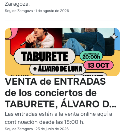
Zaragoza.
Soy de Zaragoza
·
1 de agosto de 2026
VENTA de ENTRADAS
de los conciertos de
TABURETE, ÁLVARO DE
LUNA y HEY KID en
Las entradas están a la venta online aquí a
continuación desde las 18:00 h.
Zaragoza
Soy de Zaragoza
·
25 de junio de 2026