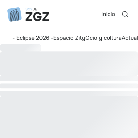
Inicio
- Eclipse 2026 -
Espacio Zity
Ocio y cultura
Actua