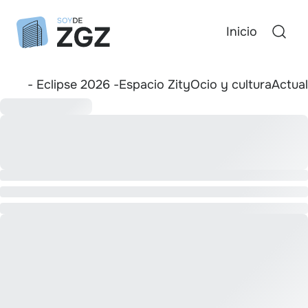
Inicio
- Eclipse 2026 -
Espacio Zity
Ocio y cultura
Actua