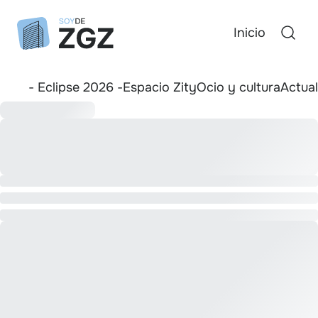
Inicio
- Eclipse 2026 -
Espacio Zity
Ocio y cultura
Actua