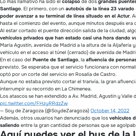
Lo más llamativo ha sido el
colapso
de dos
grandes puentes
Santiago
. El primero, con un
autobús de la línea 23 varado
poder avanzar a su terminal de línea situado en el Actur
. 
hasta el comienzo del evento, aunque minutos después era co
Al estar cortado el puente dirección salida de la ciudad, al
vehículos privados que han estado casi una hora dando vu
María Agustín, avenida de Madrid a la altura de la Aljafería
vehículo en el acceso al túnel (cerrado) de avenida de Madr
En el caso del
Puente de Santiago
, la
afluencia de personas
previsto. Se esperaba que el servicio funcionara con normali
optó por un corte del servicio en Rosalía de Castro.
Aunque no estaba previsto cortar el tranvía, la gran afluen
interrumpir su recorrido en La Chimenea.
Los atascos se han extendido a Av. Madrid, Agustín y Valle d
pic.twitter.com/FHzyRRdzZw
— Soy de Zaragoza (@SoydeZaragoza)
October 14, 2022
Además, otros usuarios han denunciado que los
vehículos d
saliendo
entre la gran cantidad de personas que se agolpaba
Aquí puedes ver el bus de la