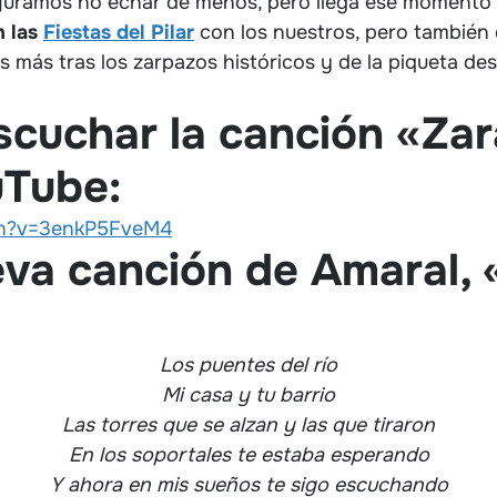
uramos no echar de menos, pero llega ese momento e
n las
Fiestas del Pilar
con los nuestros, pero también d
 más tras los zarpazos históricos y de la piqueta de
scuchar la canción «Za
uTube:
ch?v=3enkP5FveM4
eva canción de Amaral, 
Los puentes del río
Mi casa y tu barrio
Las torres que se alzan y las que tiraron
En los soportales te estaba esperando
Y ahora en mis sueños te sigo escuchando