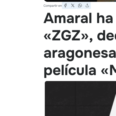
Compartir en
Amaral ha 
«ZGZ», ded
aragonesa,
película 