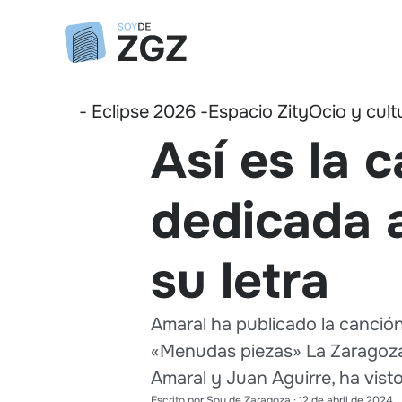
- Eclipse 2026 -
Espacio Zity
Ocio y cult
Así es la
dedicada a
su letra
Amaral ha publicado la canción
«Menudas piezas» La Zaragoza 
Amaral y Juan Aguirre, ha visto 
Escrito por
Soy de Zaragoza
·
12 de abril de 2024