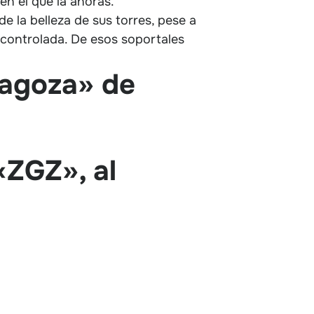
n el que la añoras.
e la belleza de sus torres, pese a
scontrolada. De esos soportales
ragoza» de
«ZGZ», al