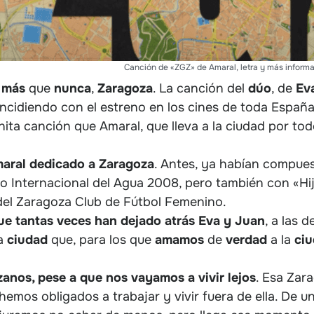
Canción de «ZGZ» de Amaral, letra y más inform
,
más
que
nunca
,
Zaragoza
. La canción del
dúo
, de
Ev
incidiendo con el estreno en los cines de toda España
ita canción que Amaral, que lleva a la ciudad por tod
aral dedicado a Zaragoza
. Antes, ya habían compue
po Internacional del Agua 2008, pero también con «Hij
del Zaragoza Club de Fútbol Femenino.
ue tantas veces han dejado atrás Eva y Juan
, a las d
sa
ciudad
que, para los que
amamos
de
verdad
a la
ci
zanos, pese a que nos vayamos a vivir lejos
. Esa Zar
emos obligados a trabajar y vivir fuera de ella. De u