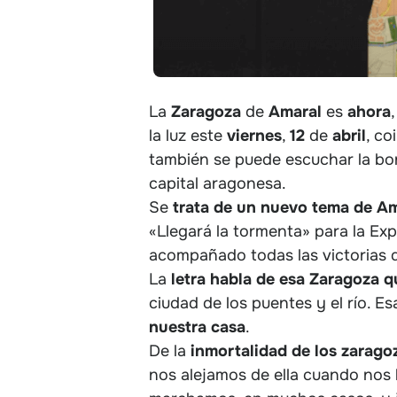
La
Zaragoza
de
Amaral
es
ahora
la luz este
viernes
,
12
de
abril
, co
también se puede escuchar la bon
capital aragonesa.
Se
trata de un nuevo tema de Am
«Llegará la tormenta» para la Ex
acompañado todas las victorias 
La
letra habla de esa Zaragoza q
ciudad de los puentes y el río. E
nuestra
casa
.
De la
inmortalidad de los zarago
nos alejamos de ella cuando nos h