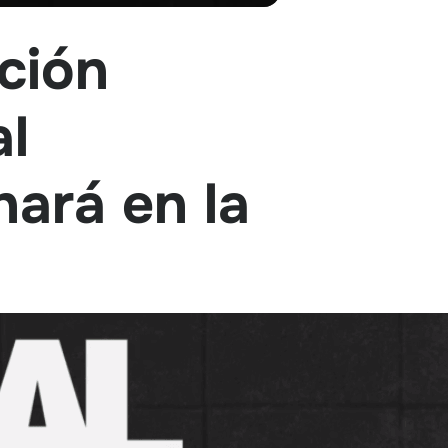
ción
al
ará en la