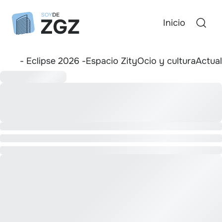
Inicio
- Eclipse 2026 -
Espacio Zity
Ocio y cultura
Actua