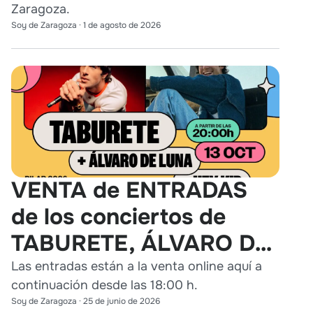
Zaragoza.
Soy de Zaragoza
·
1 de agosto de 2026
VENTA de ENTRADAS
de los conciertos de
TABURETE, ÁLVARO DE
LUNA y HEY KID en
Las entradas están a la venta online aquí a
continuación desde las 18:00 h.
Zaragoza
Soy de Zaragoza
·
25 de junio de 2026