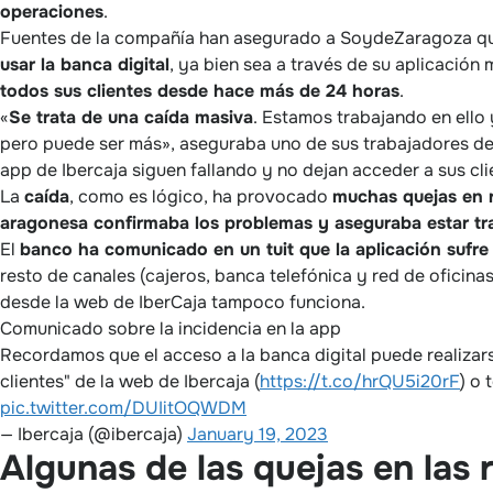
operaciones
.
Fuentes de la compañía han asegurado a SoydeZaragoza qu
usar la banca digital
, ya bien sea a través de su aplicación
todos sus clientes desde hace más de 24 horas
.
«
Se trata de una caída masiva
. Estamos trabajando en ello 
pero puede ser más», aseguraba uno de sus trabajadores de a
app de Ibercaja siguen fallando y no dejan acceder a sus cli
La
caída
, como es lógico, ha provocado
muchas quejas en r
aragonesa confirmaba los problemas y aseguraba estar tra
El
banco ha comunicado en un tuit que la aplicación sufre
resto de canales (cajeros, banca telefónica y red de oficin
desde la web de IberCaja tampoco funciona.
Comunicado sobre la incidencia en la app
Recordamos que el acceso a la banca digital puede realizar
clientes" de la web de Ibercaja (
https://t.co/hrQU5i20rF
) o
pic.twitter.com/DUIitOQWDM
— Ibercaja (@ibercaja)
January 19, 2023
Algunas de las quejas en las 