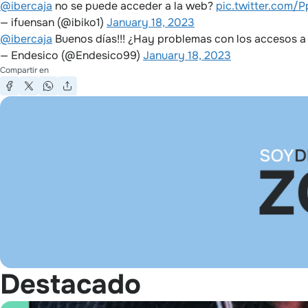
@ibercaja
no se puede acceder a la web?
pic.twitter.com/
— ifuensan (@ibiko1)
January 18, 2023
@ibercaja
Buenos días!!! ¿Hay problemas con los accesos a 
— Endesico (@Endesico99)
January 18, 2023
Compartir en
Destacado