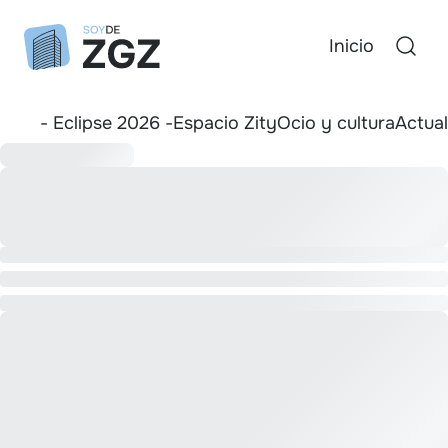
Inicio
- Eclipse 2026 -
Espacio Zity
Ocio y cultura
Actua