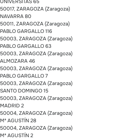
UNIVERSITAS 65
50017, ZARAGOZA (Zaragoza)
NAVARRA 80
50011, ZARAGOZA (Zaragoza)
PABLO GARGALLO 116
50003, ZARAGOZA (Zaragoza)
PABLO GARGALLO 63
50003, ZARAGOZA (Zaragoza)
ALMOZARA 46
50003, ZARAGOZA (Zaragoza)
PABLO GARGALLO 7
50003, ZARAGOZA (Zaragoza)
SANTO DOMINGO 15
50003, ZARAGOZA (Zaragoza)
MADRID 2
50004, ZARAGOZA (Zaragoza)
Mª AGUSTÍN 28
50004, ZARAGOZA (Zaragoza)
Mª AGUSTÍN 2