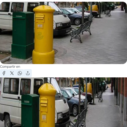
Compartir en