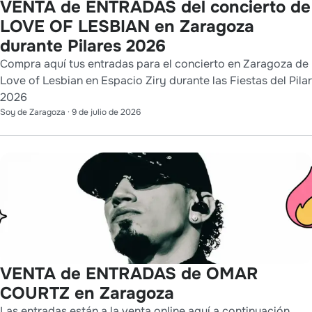
VENTA de ENTRADAS del concierto de
LOVE OF LESBIAN en Zaragoza
durante Pilares 2026
Compra aquí tus entradas para el concierto en Zaragoza de
Love of Lesbian en Espacio Ziry durante las Fiestas del Pilar
2026
Soy de Zaragoza
·
9 de julio de 2026
VENTA de ENTRADAS de OMAR
COURTZ en Zaragoza
Las entradas están a la venta online aquí a continuación