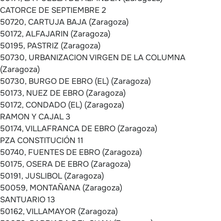
CATORCE DE SEPTIEMBRE 2
50720, CARTUJA BAJA (Zaragoza)
50172, ALFAJARIN (Zaragoza)
50195, PASTRIZ (Zaragoza)
50730, URBANIZACION VIRGEN DE LA COLUMNA
(Zaragoza)
50730, BURGO DE EBRO (EL) (Zaragoza)
50173, NUEZ DE EBRO (Zaragoza)
50172, CONDADO (EL) (Zaragoza)
RAMON Y CAJAL 3
50174, VILLAFRANCA DE EBRO (Zaragoza)
PZA CONSTITUCIÓN 11
50740, FUENTES DE EBRO (Zaragoza)
50175, OSERA DE EBRO (Zaragoza)
50191, JUSLIBOL (Zaragoza)
50059, MONTAÑANA (Zaragoza)
SANTUARIO 13
50162, VILLAMAYOR (Zaragoza)