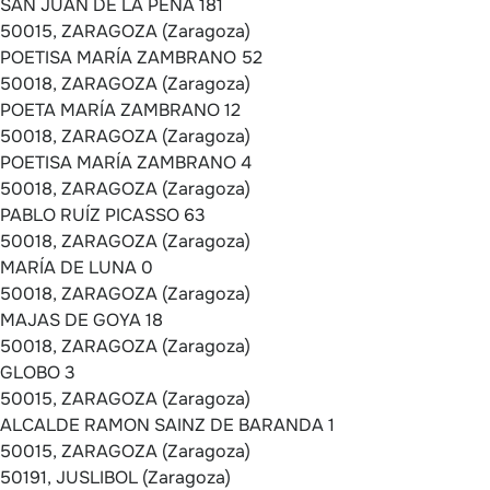
SAN JUAN DE LA PEÑA 181
50015, ZARAGOZA (Zaragoza)
POETISA MARÍA ZAMBRANO 52
50018, ZARAGOZA (Zaragoza)
POETA MARÍA ZAMBRANO 12
50018, ZARAGOZA (Zaragoza)
POETISA MARÍA ZAMBRANO 4
50018, ZARAGOZA (Zaragoza)
PABLO RUÍZ PICASSO 63
50018, ZARAGOZA (Zaragoza)
MARÍA DE LUNA 0
50018, ZARAGOZA (Zaragoza)
MAJAS DE GOYA 18
50018, ZARAGOZA (Zaragoza)
GLOBO 3
50015, ZARAGOZA (Zaragoza)
ALCALDE RAMON SAINZ DE BARANDA 1
50015, ZARAGOZA (Zaragoza)
50191, JUSLIBOL (Zaragoza)