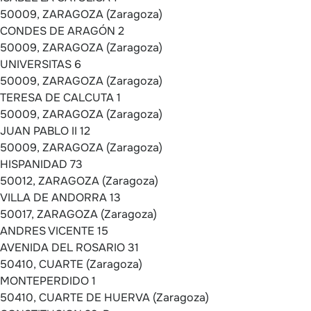
50009, ZARAGOZA (Zaragoza)
CONDES DE ARAGÓN 2
50009, ZARAGOZA (Zaragoza)
UNIVERSITAS 6
50009, ZARAGOZA (Zaragoza)
TERESA DE CALCUTA 1
50009, ZARAGOZA (Zaragoza)
JUAN PABLO II 12
50009, ZARAGOZA (Zaragoza)
HISPANIDAD 73
50012, ZARAGOZA (Zaragoza)
VILLA DE ANDORRA 13
50017, ZARAGOZA (Zaragoza)
ANDRES VICENTE 15
AVENIDA DEL ROSARIO 31
50410, CUARTE (Zaragoza)
MONTEPERDIDO 1
50410, CUARTE DE HUERVA (Zaragoza)