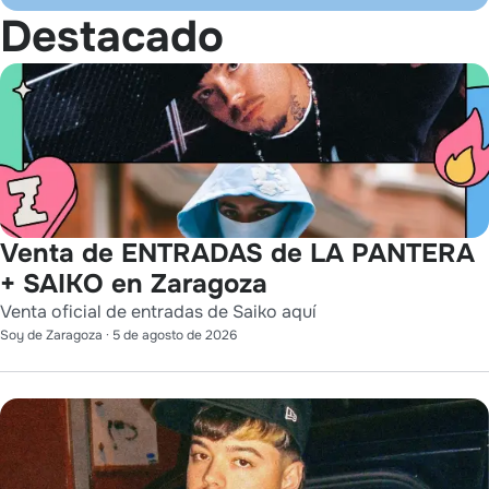
Destacado
Venta de ENTRADAS de LA PANTERA
+ SAIKO en Zaragoza
Venta oficial de entradas de Saiko aquí
Soy de Zaragoza
·
5 de agosto de 2026