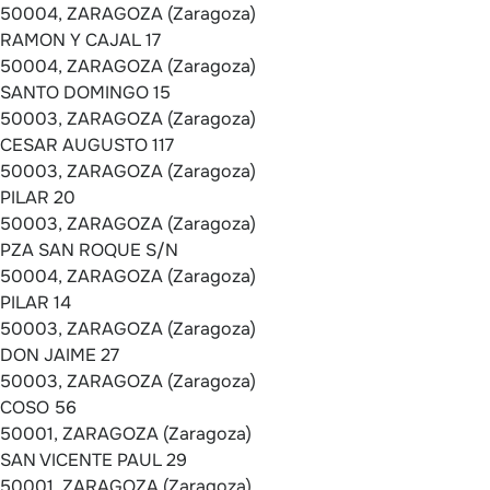
50004, ZARAGOZA (Zaragoza)
RAMON Y CAJAL 17
50004, ZARAGOZA (Zaragoza)
SANTO DOMINGO 15
50003, ZARAGOZA (Zaragoza)
CESAR AUGUSTO 117
50003, ZARAGOZA (Zaragoza)
PILAR 20
50003, ZARAGOZA (Zaragoza)
PZA SAN ROQUE S/N
50004, ZARAGOZA (Zaragoza)
PILAR 14
50003, ZARAGOZA (Zaragoza)
DON JAIME 27
50003, ZARAGOZA (Zaragoza)
COSO 56
50001, ZARAGOZA (Zaragoza)
SAN VICENTE PAUL 29
50001, ZARAGOZA (Zaragoza)