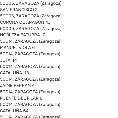
50006, ZARAGOZA (Zaragoza)
SAN FRANCISCO 2
50006, ZARAGOZA (Zaragoza)
CORONA DE ARAGÓN 43
50009, ZARAGOZA (Zaragoza)
NOBLEZA BATURRA 17
50014, ZARAGOZA (Zaragoza)
MANUEL VIOLA 6
50014, ZARAGOZA (Zaragoza)
JOTA 44
50014, ZARAGOZA (Zaragoza)
CATALUÑA 118
50014, ZARAGOZA (Zaragoza)
JAIME FERRAN 4
50014, ZARAGOZA (Zaragoza)
PUENTE DEL PILAR 8
50014, ZARAGOZA (Zaragoza)
CATALUÑA 64
50014, ZARAGOZA (Zaragoza)