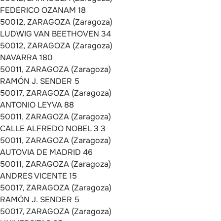
FEDERICO OZANAM 18
50012, ZARAGOZA (Zaragoza)
LUDWIG VAN BEETHOVEN 34
50012, ZARAGOZA (Zaragoza)
NAVARRA 180
50011, ZARAGOZA (Zaragoza)
RAMÓN J. SENDER 5
50017, ZARAGOZA (Zaragoza)
ANTONIO LEYVA 88
50011, ZARAGOZA (Zaragoza)
CALLE ALFREDO NOBEL 3 3
50011, ZARAGOZA (Zaragoza)
AUTOVIA DE MADRID 46
50011, ZARAGOZA (Zaragoza)
ANDRES VICENTE 15
50017, ZARAGOZA (Zaragoza)
RAMÓN J. SENDER 5
50017, ZARAGOZA (Zaragoza)