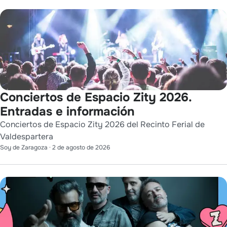
Conciertos de Espacio Zity 2026.
Entradas e información
Conciertos de Espacio Zity 2026 del Recinto Ferial de
Valdespartera
Soy de Zaragoza
·
2 de agosto de 2026