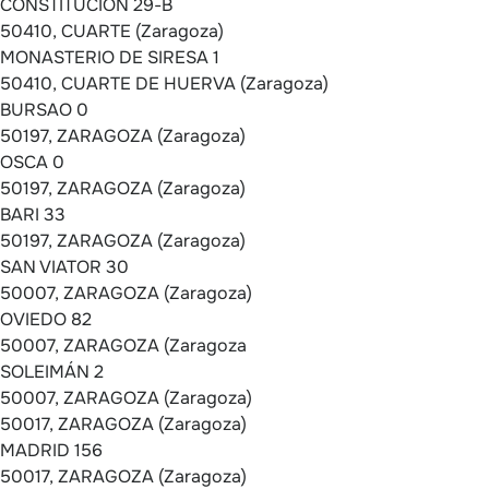
CONSTITUCION 29-B
50410, CUARTE (Zaragoza)
MONASTERIO DE SIRESA 1
50410, CUARTE DE HUERVA (Zaragoza)
BURSAO 0
50197, ZARAGOZA (Zaragoza)
OSCA 0
50197, ZARAGOZA (Zaragoza)
BARI 33
50197, ZARAGOZA (Zaragoza)
SAN VIATOR 30
50007, ZARAGOZA (Zaragoza)
OVIEDO 82
50007, ZARAGOZA (Zaragoza
SOLEIMÁN 2
50007, ZARAGOZA (Zaragoza)
50017, ZARAGOZA (Zaragoza)
MADRID 156
50017, ZARAGOZA (Zaragoza)