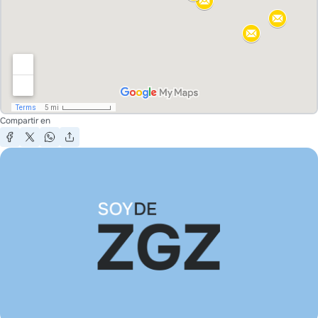
Compartir en