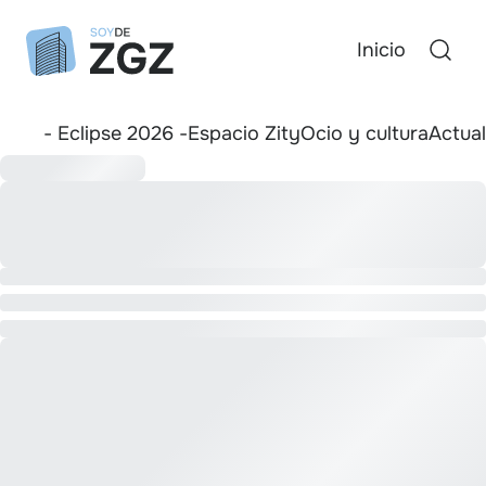
Inicio
- Eclipse 2026 -
Espacio Zity
Ocio y cultura
Actua