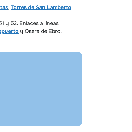
tas
,
Torres de San Lamberto
51 y 52. Enlaces a líneas
opuerto
y Osera de Ebro.