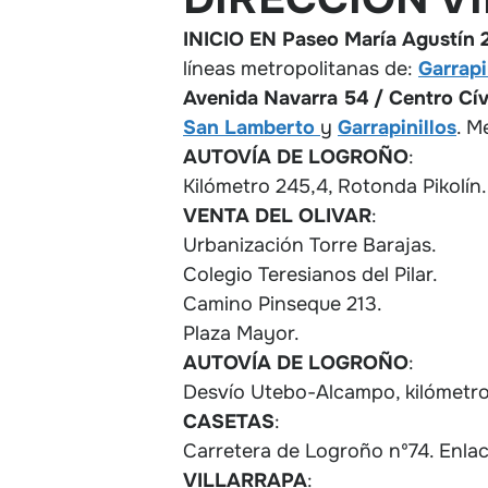
INICIO EN Paseo María Agustín 2
líneas metropolitanas de:
Garrapi
Avenida Navarra 54 / Centro Cív
San Lamberto
y
Garrapinillos
. M
AUTOVÍA DE LOGROÑO
:
Kilómetro 245,4, Rotonda Pikolín.
VENTA DEL OLIVAR
:
Urbanización Torre Barajas.
Colegio Teresianos del Pilar.
Camino Pinseque 213.
Plaza Mayor.
AUTOVÍA DE LOGROÑO
:
Desvío Utebo-Alcampo, kilómetro
CASETAS
:
Carretera de Logroño nº74. Enla
VILLARRAPA
: