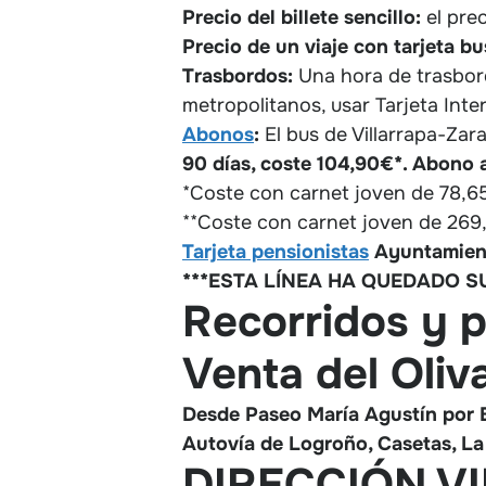
Precio del billete sencillo:
el prec
Precio de un viaje con tarjeta bu
Trasbordos:
Una hora de trasbor
metropolitanos, usar Tarjeta Inte
Abonos
:
El bus de Villarrapa-Zar
90 días, coste 104,90€*. Abono a
*Coste con carnet joven de 78,6
**Coste con carnet joven de 269
Tarjeta pensionistas
Ayuntamient
***ESTA LÍNEA HA QUEDADO SU
Recorridos y 
Venta del Oliva
Desde Paseo María Agustín por B
Autovía de Logroño, Casetas, La
DIRECCIÓN V