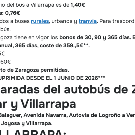
io del bus a Villarrapa es de
1,40€
s:
0,76€
dos a buses
rurales
, urbanos y
tranvía
. Para trasbor
rbús.
agoza tiene en vigor los
bonos de 30, 90 y 365 días. 
nual, 365 días, coste de 359.,5€**.
5€
,60€
o de Zaragoza permitidas.
PRIMIDA DESDE EL 1 JUNIO DE 2026***
paradas del autobús de 
r y Villarrapa
alaguer, Avenida Navarra, Autovía de Logroño a Ven
 Joyosa y Villarrapa
.
ILLARRAPA: