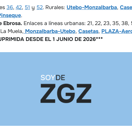
ses
36
,
42
,
51
y
52
. Rurales:
Utebo-Monzalbarba
,
Case
Pinseque
.
e Ebrosa.
Enlaces a líneas urbanas: 21, 22, 23, 35, 38, 
 La Muela,
Monzalbarba-Utebo
,
Casetas
,
PLAZA-Aer
PRIMIDA DESDE EL 1 JUNIO DE 2026***