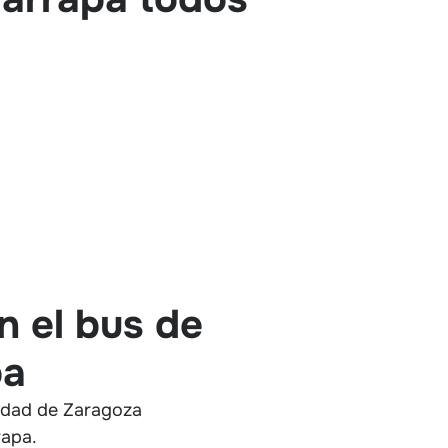
n el bus de
pa
udad de Zaragoza
rapa.