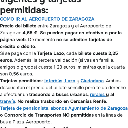
permitidas:
COMO IR AL AEROPUERTO DE ZARAGOZA
Precio del billete
entre Zaragoza y el Aeropuerto de
Zaragoza:
4,65 €
.
Se pueden pagar en efectivo o por la
página web
. De momento
no se admiten tarjetas de
crédito o débito
.
Si se paga con la
Tarjeta Lazo
, cada
billete cuesta 2,25
euros
. Además, la tercera validación (si vas en familia,
amigos o grupos) cuesta 1,23 euros, mientras que la cuarta
son 0,56 euros.
Tarjetas permitidas:
Interbús,
Lazo
y
Ciudadana
. Ambas
descuentan el precio del billete sencillo pero te da derecho
a efectuar un
trasbordo a buses urbanos
,
rurales
y al
tranvía
.
No realiza trasbordo en Cercanías Renfe
.
Tarjeta de pensionista
,
abonos Ayuntamiento de Zaragoza
o Consorcio de Transportes NO permitidas
en la línea de
bus a Plaza-Aeropuerto.