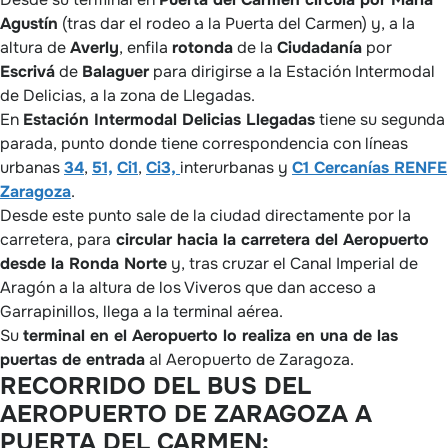
Agustín
(tras dar el rodeo a la Puerta del Carmen) y, a la
altura de
Averly
, enfila
rotonda
de la
Ciudadanía
por
Escrivá
de
Balaguer
para dirigirse a la Estación Intermodal
de Delicias, a la zona de Llegadas.
En
Estación Intermodal Delicias Llegadas
tiene su segunda
parada, punto donde tiene correspondencia con líneas
urbanas
34
,
51,
Ci1
,
Ci3,
interurbanas y
C1 Cercanías RENFE
Zaragoza
.
Desde este punto sale de la ciudad directamente por la
carretera, para
circular hacia la carretera del Aeropuerto
desde la Ronda Norte
y, tras cruzar el Canal Imperial de
Aragón a la altura de los Viveros que dan acceso a
Garrapinillos, llega a la terminal aérea.
Su
terminal en el Aeropuerto lo realiza en una de las
puertas de entrada
al Aeropuerto de Zaragoza.
RECORRIDO DEL BUS DEL
AEROPUERTO DE ZARAGOZA A
PUERTA DEL CARMEN: