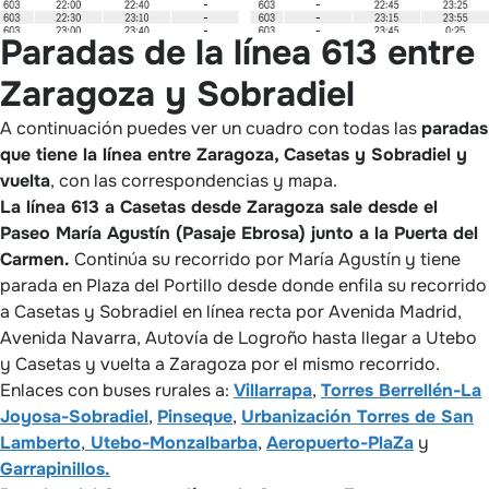
Paradas de la línea 613 entre
Zaragoza y Sobradiel
A continuación puedes ver un cuadro con todas las
paradas
que tiene la línea entre Zaragoza, Casetas y Sobradiel y
vuelta
, con las correspondencias y mapa.
La línea 613 a Casetas desde Zaragoza sale desde el
Paseo María Agustín (Pasaje Ebrosa) junto a la Puerta del
Carmen.
Continúa su recorrido por María Agustín y tiene
parada en Plaza del Portillo desde donde enfila su recorrido
a Casetas y Sobradiel en línea recta por Avenida Madrid,
Avenida Navarra, Autovía de Logroño hasta llegar a Utebo
y Casetas y vuelta a Zaragoza por el mismo recorrido.
Enlaces con buses rurales a:
Villarrapa
,
Torres Berrellén-La
Joyosa-Sobradiel
,
Pinseque
,
Urbanización Torres de San
Lamberto
,
Utebo-Monzalbarba
,
Aeropuerto-PlaZa
y
Garrapinillos.