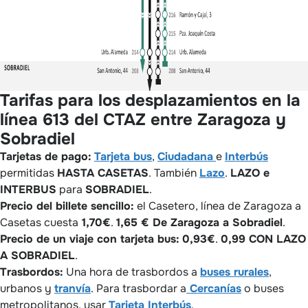
Tarifas para los desplazamientos en la
línea 613 del CTAZ entre Zaragoza y
Sobradiel
Tarjetas de pago:
Tarjeta bus
,
Ciudadana
e
Interbús
permitidas
HASTA CASETAS
. También
Lazo
.
LAZO e
INTERBUS
para
SOBRADIEL
.
Precio del billete sencillo:
el Casetero, línea de Zaragoza a
Casetas cuesta
1,70€
.
1,65 € De Zaragoza a Sobradiel
.
Precio de un viaje con tarjeta bus:
0,93€
.
0,99 CON LAZO
A SOBRADIEL
.
Trasbordos:
Una hora de trasbordos a
buses rurales
,
urbanos y
tranvía
. Para trasbordar a
Cercanías
o buses
metropolitanos, usar
Tarjeta Interbús
.