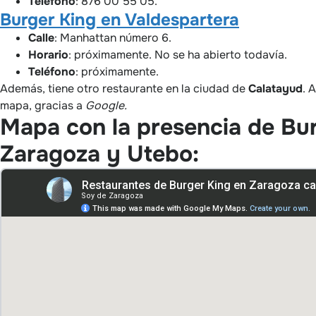
Teléfono
: 876 00 55 05.
Burger King en Valdespartera
Calle
: Manhattan número 6.
Horario
: próximamente. No se ha abierto todavía.
Teléfono
: próximamente.
Además, tiene otro restaurante en la ciudad de
Calatayud
. 
mapa, gracias a
Google.
Mapa con la presencia de Bur
Zaragoza y Utebo: