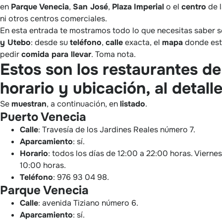
en
Parque
Venecia
,
San José
,
Plaza
Imperial
o el
centro
de l
ni otros centros comerciales.
En esta entrada te mostramos todo lo que necesitas saber 
y Utebo
: desde su
teléfono
,
calle
exacta, el
mapa
donde est
pedir
comida para llevar
. Toma nota.
Estos son los restaurantes d
horario y ubicación, al detall
Se
muestran
, a continuación, en
listado
.
Puerto Venecia
Calle
: Travesía de los Jardines Reales número 7.
Aparcamiento
: sí.
Horario
: todos los días de 12:00 a 22:00 horas. Vierne
10:00 horas.
Teléfono
: 976 93 04 98.
Parque Venecia
Calle
: avenida Tiziano número 6.
Aparcamiento
: sí.