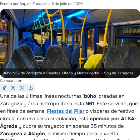
Escrito por
Soy de Zaragoza
·
8 de julio de 2026
Búho N63 de Zaragoza a Casetas, Uteno y Monzalbarba.
- Soy de Zaragoza
Compartir en
Una de las últimas líneas nocturnas ‘
búho
‘ creadas en
Zaragoza y área metropolitana es la
N61
. Este servicio, que
en fines de semana,
Fiestas del Pilar
o vísperas de festivo
circula con una única circulación, está
operado por ALSA-
Ágreda
y cubre su trayecto en apenas 35 minutos de
Zaragoza a Alagón
, el mismo tiempo para la vuelta.