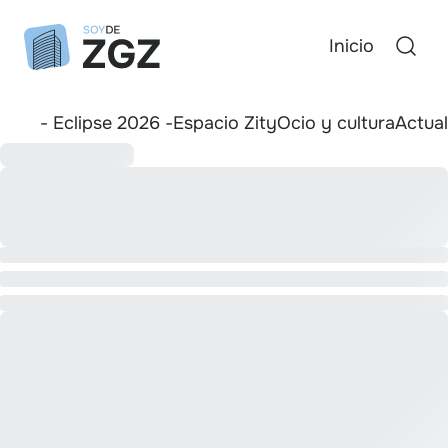
Inicio
- Eclipse 2026 -
Espacio Zity
Ocio y cultura
Actua