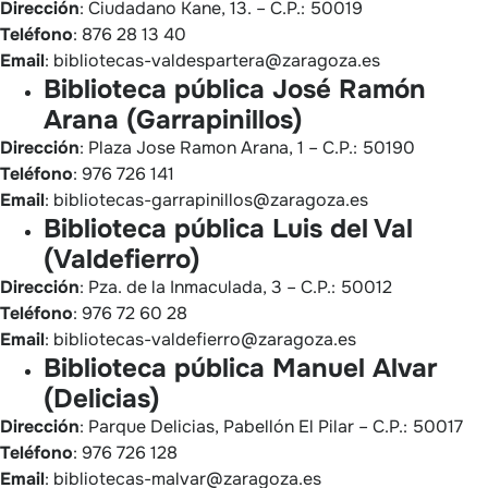
Dirección
: Ciudadano Kane, 13. – C.P.: 50019
Teléfono
: 876 28 13 40
Email
: bibliotecas-valdespartera@zaragoza.es
Biblioteca pública José Ramón
Arana (Garrapinillos)
Dirección
: Plaza Jose Ramon Arana, 1 – C.P.: 50190
Teléfono
: 976 726 141
Email
: bibliotecas-garrapinillos@zaragoza.es
Biblioteca pública Luis del Val
(Valdefierro)
Dirección
: Pza. de la Inmaculada, 3 – C.P.: 50012
Teléfono
: 976 72 60 28
Email
: bibliotecas-valdefierro@zaragoza.es
Biblioteca pública Manuel Alvar
(Delicias)
Dirección
: Parque Delicias, Pabellón El Pilar – C.P.: 50017
Teléfono
: 976 726 128
Email
: bibliotecas-malvar@zaragoza.es