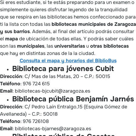
Si eres estudiante, si te estás preparando para un examen o
simplemente quieres disfrutar leyendo de la tranquilidad
que se respira en las bibliotecas hemos confeccionado para
ti la lista con todas las
bibliotecas municipales de Zaragoza
y sus barrios
. Además, al final del artículo podrás consultar
el
mapa
de ubicación de todas ellas. Y podrás saber cuáles
son las
municipales
, las
universitarias
u
otras bibliotecas
que hay en distintas zonas de la la ciudad.
Consulta el mapa y horarios del BiblioBus
Biblioteca para jóvenes Cubit
Dirección
: C/ Mas de las Matas, 20 – C.P.: 50015
Teléfono
: 976 724 615
Email
: bibliotecas-bjcubit@zaragoza.es
Biblioteca pública Benjamín Jarnés
Dirección
: C/ Pedro Laín Entralgo,15 (Esquina Gómez de
Avellaneda) – C.P.: 50018
Teléfono
: 976 726108
Email
: bibliotecas-bjarnes@zaragoza.es