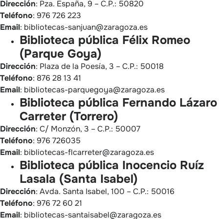
Dirección
: Pza. España, 9 – C.P.: 50820
Teléfono
: 976 726 223
Email
: bibliotecas-sanjuan@zaragoza.es
Biblioteca pública Félix Romeo
(Parque Goya)
Dirección
: Plaza de la Poesía, 3 – C.P.: 50018
Teléfono
: 876 28 13 41
Email
: bibliotecas-parquegoya@zaragoza.es
Biblioteca pública Fernando Lázaro
Carreter (Torrero)
Dirección
: C/ Monzón, 3 – C.P.: 50007
Teléfono
: 976 726035
Email
: bibliotecas-flcarreter@zaragoza.es
Biblioteca pública Inocencio Ruíz
Lasala (Santa Isabel)
Dirección
: Avda. Santa Isabel, 100 – C.P.: 50016
Teléfono
: 976 72 60 21
Email
: bibliotecas-santaisabel@zaragoza.es