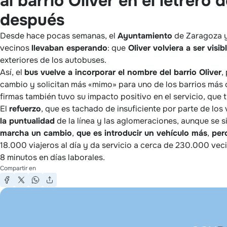
al barrio Oliver en el letrero
después
Desde hace pocas semanas, el
Ayuntamiento
de Zaragoza 
vecinos
llevaban esperando
: que
Oliver volviera a ser visib
exteriores de los autobuses.
Así, el
bus vuelve a incorporar el nombre del barrio Oliver
,
cambio y solicitan más «mimo» para uno de los barrios más 
firmas también tuvo su impacto positivo en el servicio, que t
El
refuerzo
, que es tachado de insuficiente por parte de lo
la puntualidad
de la línea y las aglomeraciones, aunque se 
marcha un cambio
,
que es introducir un vehículo más
,
pero
18.000 viajeros al día y da servicio a cerca de 230.000 vec
8 minutos en días laborales.
Compartir en