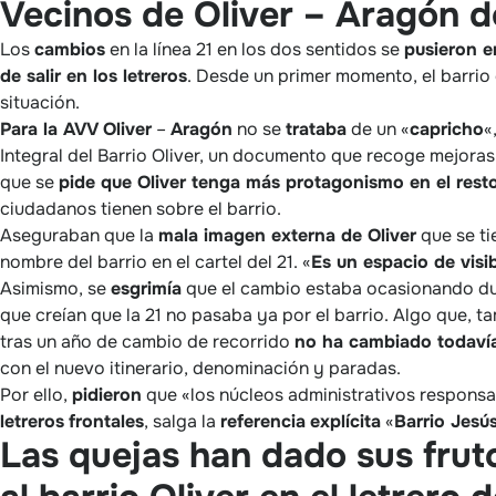
Vecinos de Oliver – Aragón 
Los
cambios
en la línea 21 en los dos sentidos se
pusieron e
de salir en los letreros
. Desde un primer momento, el barrio 
situación.
Para la AVV Oliver
–
Aragón
no se
trataba
de un «
capricho
«
Integral del Barrio Oliver, un documento que recoge mejoras 
que se
pide que Oliver tenga más protagonismo en el rest
ciudadanos tienen sobre el barrio.
Aseguraban que la
mala imagen externa de Oliver
que se ti
nombre del barrio en el cartel del 21. «
Es un espacio de visib
Asimismo, se
esgrimía
que el cambio estaba ocasionando dud
que creían que la 21 no pasaba ya por el barrio. Algo que, t
tras un año de cambio de recorrido
no ha cambiado todavía
con el nuevo itinerario, denominación y paradas.
Por ello,
pidieron
que «los núcleos administrativos responsab
letreros
frontales
, salga la
referencia
explícita
«
Barrio Jesú
Las quejas han dado sus frut