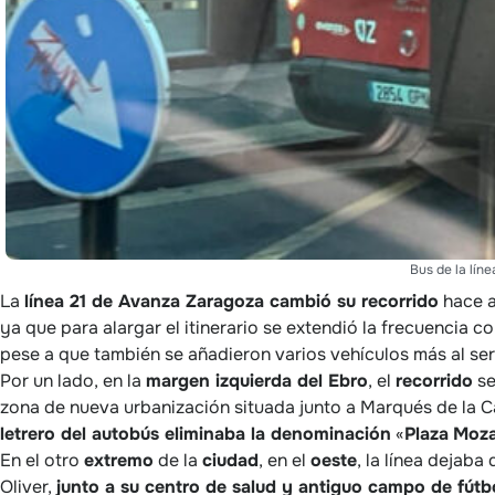
Bus de la líne
La
línea 21 de Avanza Zaragoza cambió su recorrido
hace a
ya que para alargar el itinerario se extendió la frecuencia 
pese a que también se añadieron varios vehículos más al ser
Por un lado, en la
margen izquierda del Ebro
, el
recorrido
s
zona de nueva urbanización situada junto a Marqués de la Cad
letrero del autobús eliminaba la denominación
«
Plaza
Moza
En el otro
extremo
de la
ciudad
, en el
oeste
, la línea dejaba
Oliver,
junto a su centro de salud y antiguo campo de fútb