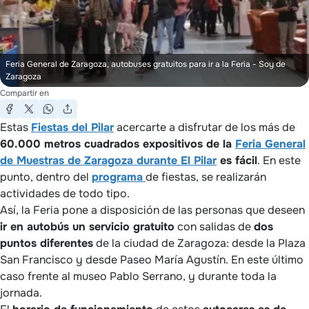
Feria General de Zaragoza, autobuses gratuitos para ir a la Feria
- Soy de
Zaragoza
Compartir en
Estas
Fiestas del Pilar
acercarte a disfrutar de los más de
60.000 metros cuadrados expositivos de la
Feria General
de Muestras de Zaragoza durante El Pilar
es fácil
. En este
punto, dentro del
programa
de fiestas, se realizarán
actividades de todo tipo.
Así, la Feria pone a disposición de las personas que deseen
ir en autobús un servicio gratuito
con salidas de
dos
puntos diferentes
de la ciudad de Zaragoza: desde la Plaza
San Francisco y desde Paseo María Agustín. En este último
caso frente al museo Pablo Serrano, y durante toda la
jornada.